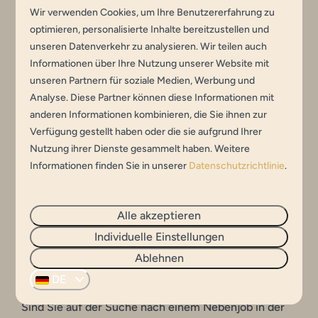
Macht es Ihnen Spaß, kreativ und sportlich tätig zu
Wir verwenden Cookies, um Ihre Benutzererfahrung zu
sein, umgeben von begeisterten Kindern? Dann
optimieren, personalisierte Inhalte bereitzustellen und
kommen Sie in den Ferien zu uns und arbeiten Sie als
unseren Datenverkehr zu analysieren. Wir teilen auch
Animateur. Sie organisieren verschiedene Aktivitäten
Informationen über Ihre Nutzung unserer Website mit
für die Kinder, die auf unserem Campingplatz
unseren Partnern für soziale Medien, Werbung und
übernachten, wie z. B. Brötchen backen am
Analyse. Diese Partner können diese Informationen mit
Lagerfeuer, Fußballspiele, verschiedene Spiele,
anderen Informationen kombinieren, die Sie ihnen zur
Verfügung gestellt haben oder die sie aufgrund Ihrer
Bastelstunden am Strandpavillon, Tretbootfahren und
Nutzung ihrer Dienste gesammelt haben. Weitere
Discoabende. Das ist doch ein Fest für alle! Reagieren
Informationen finden Sie in unserer
Datenschutzrichtlinie
.
Sie schnell und kommen Sie vorbei.
Alle akzeptieren
Ferien-/Wochenendaushilfe
Individuelle Einstellungen
Strandpavillon
Ablehnen
DE
Startdatum: 1. April 2026
Sind Sie auf der Suche nach einem Nebenjob in der