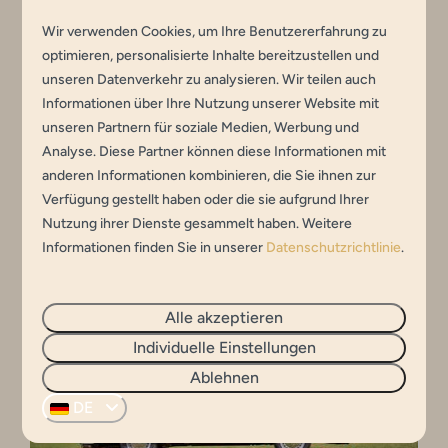
Schimmbad Jaspers
Wir verwenden Cookies, um Ihre Benutzererfahrung zu
Das Schwimmbad Jaspers ist ein gemütliches
optimieren, personalisierte Inhalte bereitzustellen und
Schwimmbad in Winterswijk, in dem sich die
unseren Datenverkehr zu analysieren. Wir teilen auch
Informationen über Ihre Nutzung unserer Website mit
ganze Familie amüsieren kann. Es gibt ein
unseren Partnern für soziale Medien, Werbung und
Wettkampfbecken, ein Freizeitbecken, ein
Analyse. Diese Partner können diese Informationen mit
Planschbecken, einen Whirlpool, eine Rutsche,
anderen Informationen kombinieren, die Sie ihnen zur
Stromschnellen und ein türkisches Bad.
Verfügung gestellt haben oder die sie aufgrund Ihrer
Nutzung ihrer Dienste gesammelt haben. Weitere
Informationen finden Sie in unserer
Datenschutzrichtlinie
.
Alle akzeptieren
Individuelle Einstellungen
Ablehnen
DE