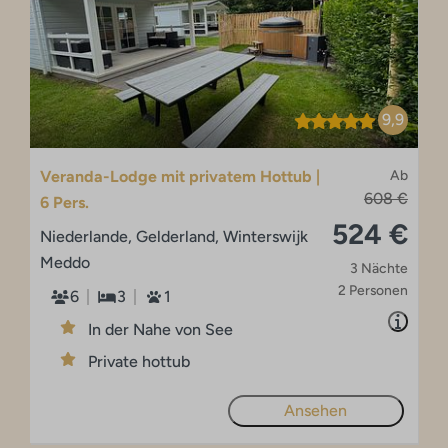
9,9
Veranda-Lodge mit privatem Hottub |
Ab
608 €
6 Pers.
524 €
Niederlande, Gelderland, Winterswijk
Meddo
3 Nächte
2 Personen
6
3
1
In der Nahe von See
Private hottub
Ansehen