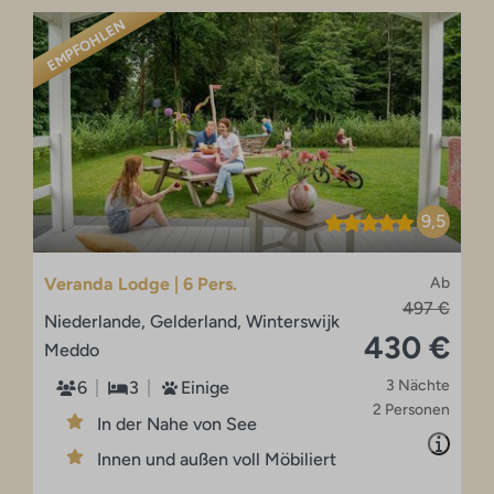
EMPFOHLEN
9,5
Veranda Lodge | 6 Pers.
Ab
497 €
Niederlande, Gelderland, Winterswijk
430 €
Meddo
3 Nächte
6
3
Einige
2 Personen
In der Nahe von See
Innen und außen voll Möbiliert