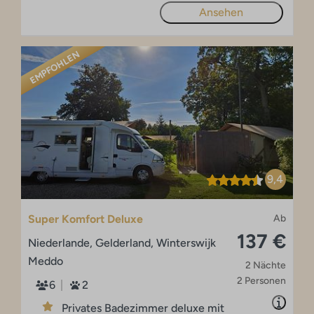
Ansehen
EMPFOHLEN
9,4
Super Komfort Deluxe
Ab
137 €
Niederlande, Gelderland, Winterswijk
Meddo
2 Nächte
2 Personen
6
2
Privates Badezimmer deluxe mit