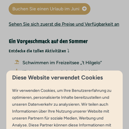
Buchen Sie einen Urlaub im Juni
Sehen Sie sich zuerst die Preise und Verfügbarkeit an
Ein Vorgeschmack auf den Sommer
Entdecke die tollen Aktivitäten ⤵
Schwimmen im Freizeitsee „'t Hilgelo“
Klettern und Kraxeln bei Sevink Mölle
Diese Website verwendet Cookies
Einkaufen oder in den Straßencafés in
Winterswijk
Wir verwenden Cookies, um Ihre Benutzererfahrung zu
Besuch des Steinbruchs in Winterswijk
optimieren, personalisierte Inhalte bereitzustellen und
unseren Datenverkehr zu analysieren. Wir teilen auch
Genuss im Strandpavillon „'t Hilgelo“
Informationen über Ihre Nutzung unserer Website mit
unseren Partnern für soziale Medien, Werbung und
Sehen Sie sich hier alle unsere Einrichtungen an
Analyse. Diese Partner können diese Informationen mit