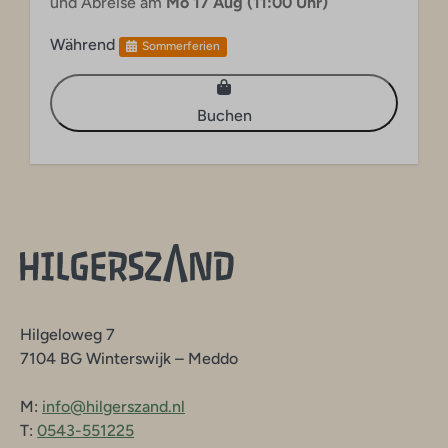
und Abreise am
Mo 17 Aug (11:00 Uhr)
Während
Sommerferien
Buchen
Hilgeloweg 7
7104 BG Winterswijk – Meddo
M:
info@hilgerszand.nl
T:
0543-551225