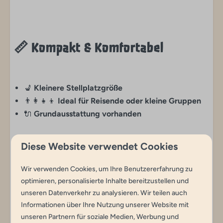
📏
Kompakt & Komfortabel
💺
Kleinere Stellplatzgröße
👨‍👩‍👧‍👦
Ideal für Reisende oder kleine Gruppen
🔌
Grundausstattung vorhanden
Diese Website verwendet Cookies
Wir verwenden Cookies, um Ihre Benutzererfahrung zu
✨
Perfekt für die Durchreise
optimieren, personalisierte Inhalte bereitzustellen und
unseren Datenverkehr zu analysieren. Wir teilen auch
Ein
praktischer, komfortabler Platz
, um kurz
Informationen über Ihre Nutzung unserer Website mit
auszuspannen, die eigenen Sanitäranlagen zu nutzen
unseren Partnern für soziale Medien, Werbung und
und bereit für das nächste Abenteuer zu sein.